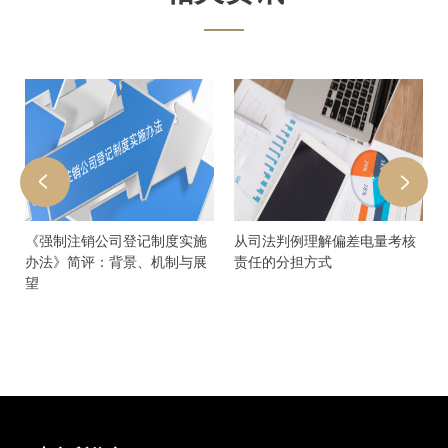
应
《强制注销公司登记制度实施
从司法判例理解偏差电量考核
办法》简评：背景、机制与展
责任的分担方式
望